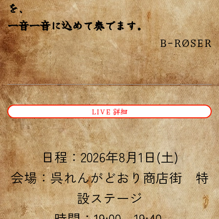
を、
一音一音に込めて奏でます。
B-RØSER
LIVE 詳細
日程：2026年8月1日(土)
会場：呉れんがどおり商店街 特
設ステージ
時間：19:00 - 19:40