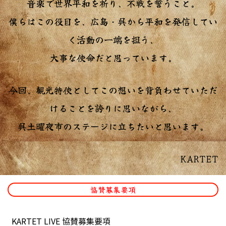
音楽で世界平和を祈り、不戦を誓うこと。
僕らはこの役目を、広島・呉から平和を発信してい
く活動の一端を担う、
大事な使命だと思っています。
今回、観光特使としてこの想いを背負わせていただ
けることを誇りに思いながら、
呉土曜夜市のステージに立ちたいと思います。
KARTET
協賛募集要項