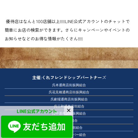
優待店はなんと100店舗以上!!!!LINE公式アカウントのチャットで
簡単にお店の検索ができます。さらにキャンペーンやイベントの
お知らせなどのお得な情報がたくさん!!!!
主催:くれフレンドシップパートナー
ズ
呉本通商店街振興組合
呉花見橋通商店街振興組合
呉劇場通商店街振興組合
呉三和通商店街組合
LINE公式アカウント
呉中通商店街振興組合
呉飲食組合
呉ホテル旅館組合
呉市スタンドバー組合