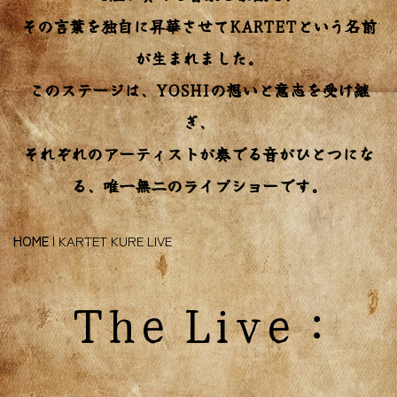
その言葉を独自に昇華させてKARTETという名前
が生まれました。
このステージは、YOSHIの想いと意志を受け継
ぎ、
それぞれのアーティストが奏でる音がひとつにな
る、唯一無二のライブショーです。
HOME
|
KARTET KURE LIVE
The Live :