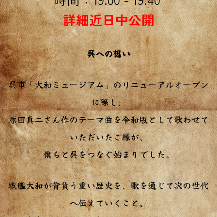
詳細近日中公開
呉への想い
呉市「大和ミュージアム」のリニューアルオープン
に際し、
原田真二さん作のテーマ曲を令和版として歌わせて
いただいたご縁が、
僕らと呉をつなぐ始まりでした。
戦艦大和が背負う重い歴史を、歌を通じて次の世代
へ伝えていくこと。