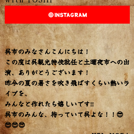
INSTAGRAM
呉市のみなさんこんにちは！
この度は呉観光特使就任と土曜夜市への出
演、ありがとうございます！
昨今の夏の暑さを吹き飛ばすくらい熱いラ
イブを、
みんなと作れたら嬉しいです‼️
呉市のみんな、待っていて呉よな！！😎
😎😎😎