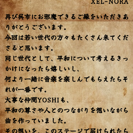
XEL-NORA
再び呉市にお邪魔できるご縁をいただきあ
りがとうございます。
今回は若い世代の方々もたくさん来てくだ
さると思います。
同じ世代として、平和について考えるきっ
かけになったら嬉しいし、
何より一緒に音楽を楽しんでもらえたらそ
れが一番です。
大事な仲間YOSHIも、
平和の尊さや人とのつながりを想いながら
曲を作っていました。
その想いを、このステージで届けられたら