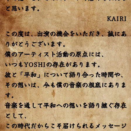
と思います。
KAIRI
この度は、出演の機会をいただき、誠にあ
りがとうございます。
僕のアーティスト活動の原点には、
いつもYOSHIの存在があります。
彼と「平和」について語り合った時間や、
その想いは、今も僕の音楽の根底にありま
す。
音楽を通して平和への想いを語り継ぐ存在
として、
この時代だからこそ届けられるメッセージ